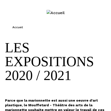
Jump to navigation
Accueil
VOUS ÊTES ICI
LES
EXPOSITIONS
2020 / 2021
Parce que la marionnette est aussi une oeuvre d’art
plastique, le Mouffetard - Théâtre des arts de la
marionnette souhaite mettre en valeur le travail de ces