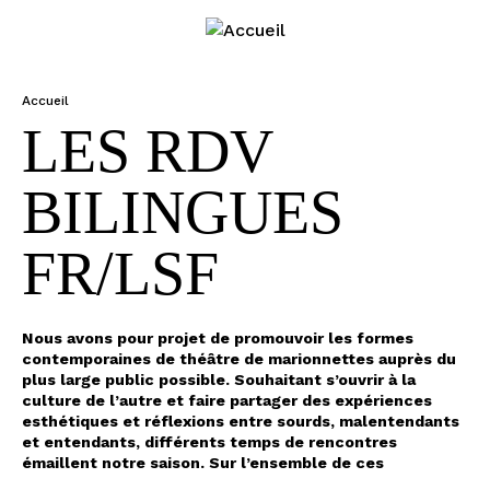
Jump to navigation
Accueil
LES RDV
V
O
BILINGUES
U
FR/LSF
S
Ê
Nous avons pour projet de promouvoir les formes
contemporaines de théâtre de marionnettes auprès du
plus large public possible. Souhaitant s’ouvrir à la
T
culture de l’autre et faire partager des expériences
esthétiques et réflexions entre sourds, malentendants
E
et entendants, différents temps de rencontres
émaillent notre saison. Sur l’ensemble de ces
représentations et rendez-vous un accueil en langue