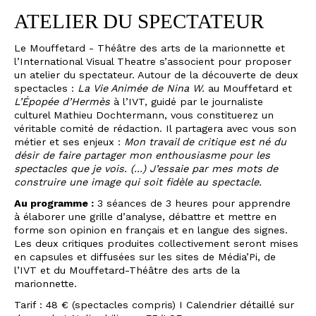
S
des signes française sera assuré. Un grand merci aux
ATELIER DU SPECTATEUR
bénévoles qui nous ont rejoint cette saison !
I
Le Mouffetard - Théâtre des arts de la marionnette et
C
l’International Visual Theatre s’associent pour proposer
un atelier du spectateur. Autour de la découverte de deux
spectacles :
La Vie Animée de Nina W.
au Mouffetard et
I
L’Épopée d’Hermès
à l’IVT, guidé par le journaliste
culturel Mathieu Dochtermann, vous constituerez un
véritable comité de rédaction. Il partagera avec vous son
métier et ses enjeux :
Mon travail de critique est né du
désir de faire partager mon enthousiasme pour les
spectacles que je vois. (...) J’essaie par mes mots de
construire une image qui soit fidèle au spectacle.
Au programme :
3 séances de 3 heures pour apprendre
à élaborer une grille d’analyse, débattre et mettre en
forme son opinion en français et en langue des signes.
Les deux critiques produites collectivement seront mises
en capsules et diffusées sur les sites de Média’Pi, de
l’IVT et du Mouffetard-Théâtre des arts de la
marionnette.
Tarif : 48 € (spectacles compris) I Calendrier détaillé sur