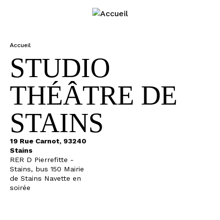
Jump to navigation
Accueil
V
STUDIO
o
u
THÉÂTRE DE
s
ê
t
STAINS
e
s
i
19 Rue Carnot, 93240
c
Stains
RER D Pierrefitte -
i
Stains, bus 150 Mairie
de Stains Navette en
soirée