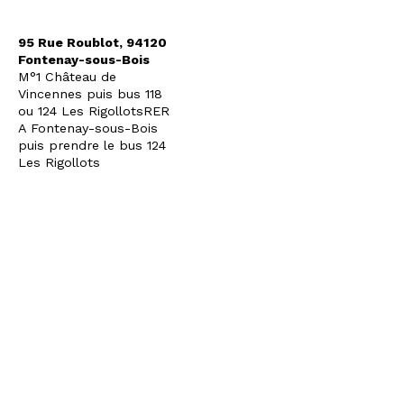
95 Rue Roublot, 94120
Fontenay-sous-Bois
M°1 Château de
Vincennes puis bus 118
ou 124 Les Rigollots
RER
A Fontenay-sous-Bois
puis prendre le bus 124
Les Rigollots