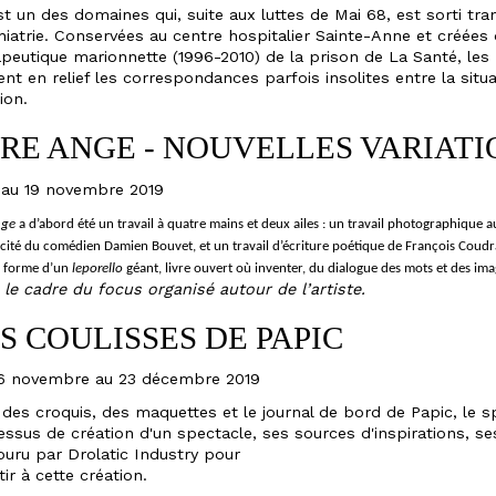
est un des domaines qui, suite aux luttes de Mai 68, est sorti tran
iatrie. Conservées au centre hospitalier Sainte-Anne et créées d
apeutique marionnette (1996-2010) de la prison de La Santé, le
nt en relief les correspondances parfois insolites entre la situ
ion.
RE ANGE - NOUVELLES VARIATI
 au 19 novembre 2019
nge
a d’abord été un travail à quatre mains et deux ailes : un travail photographique a
cité du comédien Damien Bouvet, et un travail d’écriture poétique de François Coudra
a forme d’un
leporello
géant, livre ouvert où inventer, du dialogue des mots et des i
le cadre du focus organisé autour de l’artiste.
S COULISSES DE PAPIC
6 novembre au 23 décembre 2019
des croquis, des maquettes et le journal de bord de Papic, le s
ssus de création d'un spectacle, ses sources d'inspirations, ses
ouru par Drolatic Industry pour
ir à cette création.