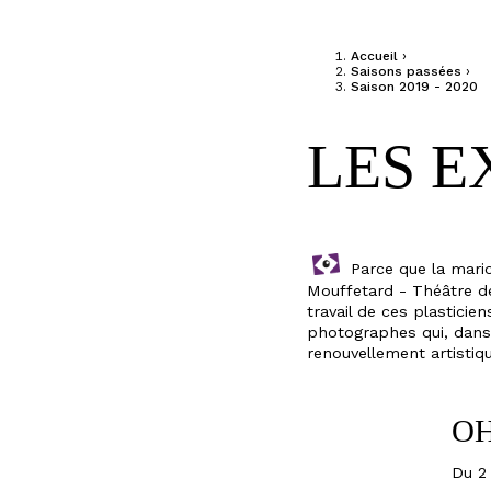
Jump to navigation
Accueil
›
Saisons passées
›
Saison 2019 - 2020
VOUS ÊTE
LES E
FESTIVAL
Parce que la marion
Mouffetard - Théâtre de
travail de ces plasticie
photographes qui, dans 
renouvellement artistiqu
LE
OH
THÉÂTRE
Du 2