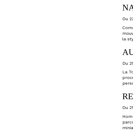
NA
Du 22
Comm
mouv
la st
AU
Du 25
La To
proce
perso
RE
Du 21
Homm
parc
minia