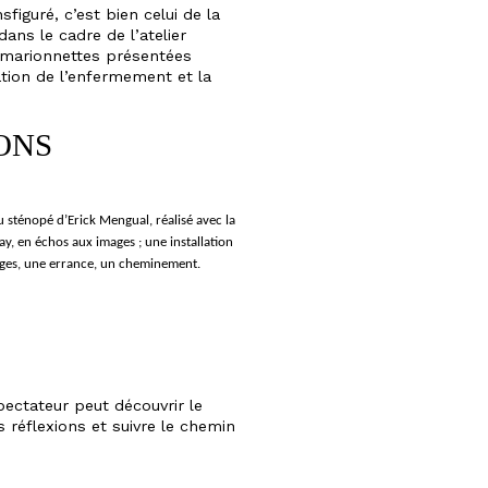
sfiguré, c’est bien celui de la
ans le cadre de l’atelier
s marionnettes présentées
ation de l’enfermement et la
ONS
u sténopé d’Erick Mengual, réalisé avec la
y, en échos aux images ; une installation
mages, une errance, un cheminement.
pectateur peut découvrir le
 réflexions et suivre le chemin