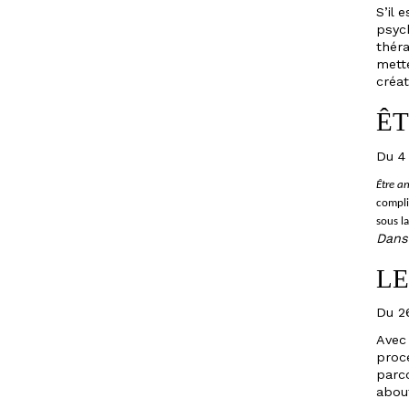
S’il 
LE
psych
CENTRE
thér
mette
DE
créat
RESSOURCES
ÊT
Du 4
L’ACTION
Être a
CULTURELLE
compli
sous l
Dans 
SAISONS
LE
PASSÉES
Du 2
OMNIPRÉSENCES
Avec 
proce
SPORTIVES
parc
about