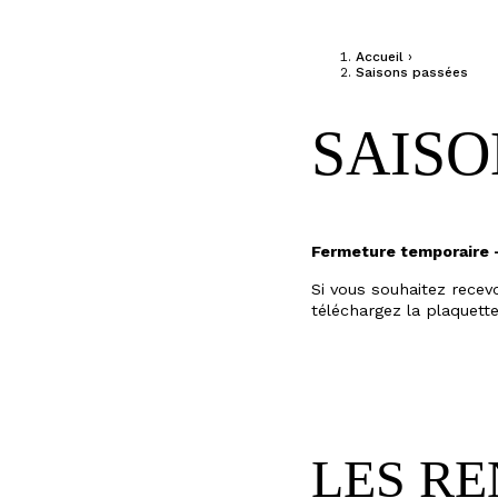
Jump to navigation
Accueil
›
Saisons passées
VOUS ÊTE
SAISON
FESTIVAL
Fermeture temporaire 
Si vous souhaitez recev
téléchargez la plaquett
LE
THÉÂTRE
LES R