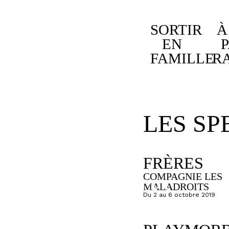
LE
CENTRE
SORTIR
À
EN
DE
FAMILLE
R
RESSOURCES
L’ACTION
CULTURELLE
LES SP
SAISONS
PASSÉES
FRÈRES
COMPAGNIE LES
OMNIPRÉSENCES
MALADROITS
Du 2 au 6 octobre 2019
SPORTIVES