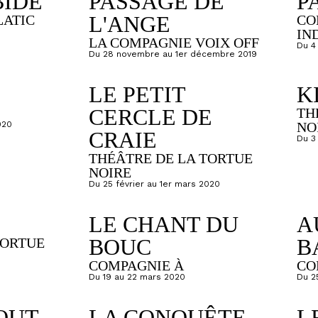
IDE
PASSAGE DE
P
L'ANGE
LATIC
CO
IN
LA COMPAGNIE VOIX OFF
Du 4
Du 28 novembre au 1er décembre 2019
LE PETIT
K
CERCLE DE
TH
020
NO
CRAIE
Du 3
THÉÂTRE DE LA TORTUE
NOIRE
Du 25 février au 1er mars 2020
LE CHANT DU
A
BOUC
B
TORTUE
COMPAGNIE À
CO
Du 19 au 22 mars 2020
Du 2
OUT
LA CONQUÊTE
L