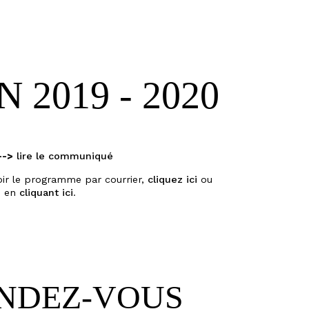
S ICI
 2019 - 2020
-->
lire le communiqué
oir le programme par courrier,
cliquez ici
ou
e en
cliquant ici
.
ENDEZ-VOUS