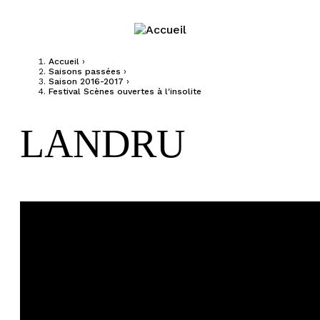
Jump to navigation
Accueil
›
Saisons passées
›
Vous êtes ici
Saison 2016-2017
›
Festival Scènes ouvertes à l'insolite
LANDRU
Landru Yoann Pencolé photo