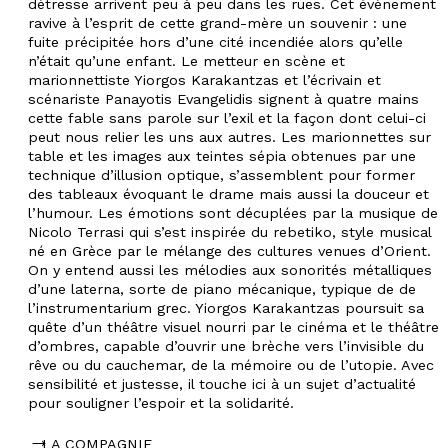
détresse arrivent peu à peu dans les rues. Cet évènement
ravive à l’esprit de cette grand-mère un souvenir : une
fuite précipitée hors d’une cité incendiée alors qu’elle
n’était qu’une enfant. Le metteur en scène et
marionnettiste Yiorgos Karakantzas et l’écrivain et
scénariste Panayotis Evangelidis signent à quatre mains
cette fable sans parole sur l’exil et la façon dont celui-ci
peut nous relier les uns aux autres. Les marionnettes sur
table et les images aux teintes sépia obtenues par une
technique d’illusion optique, s’assemblent pour former
des tableaux évoquant le drame mais aussi la douceur et
l’humour. Les émotions sont décuplées par la musique de
Nicolo Terrasi qui s’est inspirée du rebetiko, style musical
né en Grèce par le mélange des cultures venues d’Orient.
On y entend aussi les mélodies aux sonorités métalliques
d’une laterna, sorte de piano mécanique, typique de de
l’instrumentarium grec. Yiorgos Karakantzas poursuit sa
quête d’un théâtre visuel nourri par le cinéma et le théâtre
d’ombres, capable d’ouvrir une brèche vers l’invisible du
rêve ou du cauchemar, de la mémoire ou de l’utopie. Avec
sensibilité et justesse, il touche ici à un sujet d’actualité
pour souligner l’espoir et la solidarité.
LA COMPAGNIE